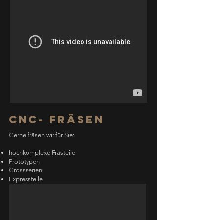
CNC- Fräsen
Gerne fräsen wir für Sie:
hochkomplexe Frästeile
Prototypen
Grossserien
Expressteile