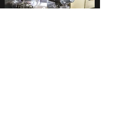
Kontaktieren Sie uns
Tel:
+49 741 34877280
Email:
info@engineering-for-you.com
Axtbühl 2
78658 Zimmern ob Rottweil
Germany
Nehmen Sie Kontakt auf