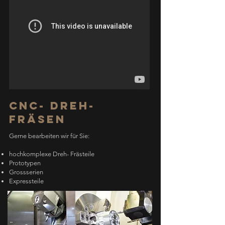
CNC- Dreh-
Fräsen
Gerne bearbeiten wir für Sie:
hochkomplexe Dreh- Frästeile
Prototypen
Grossserien
Expressteile