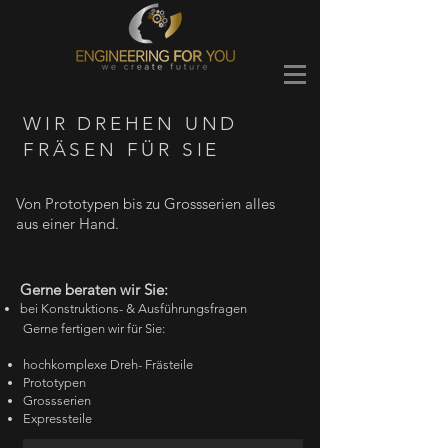
WIR DREHEN UND
FRÄSEN FÜR SIE
Von Prototypen bis zu Grossserien alles
aus einer Hand.
Gerne beraten wir Sie:
bei Konstruktions- & Ausführungsfragen
Gerne fertigen wir für Sie:
hochkomplexe Dreh- Frästeile
Prototypen
Grossserien
Expressteile