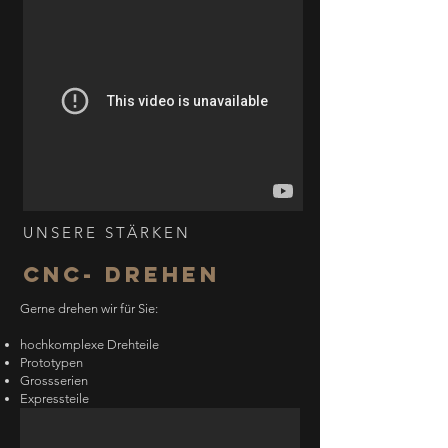
UNSERE STÄRKEN
CNC- DREHEN
Gerne drehen wir für Sie:
hochkomplexe Drehteile
Prototypen
Grossserien
Expressteile